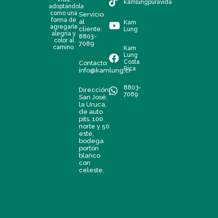
kamlungpuravida
adoptándola
como una
Servicio
forma de
al
Kam
agregarle
cliente:
Lung
alegría y
8803-
color al
7089
camino.
Kam
Lung
Costa
Contacto:
Rica
info@kamlung.cr
8803-
Dirección:
7089
San José,
la Uruca,
de auto
pits, 100
norte y 50
este,
bodega
portón
blanco
con
celeste.