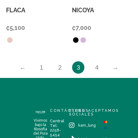
FLACA
NICOYA
₡
5,100
₡
7,000
←
1
2
3
4
→
CONTÁCTENOS
REDES
ACEPTAMOS
SOCIALES
Vivimos
Central
bajo la
Tel:
kam_lung
filosofía
2258-
del Pura
5454
Vida,