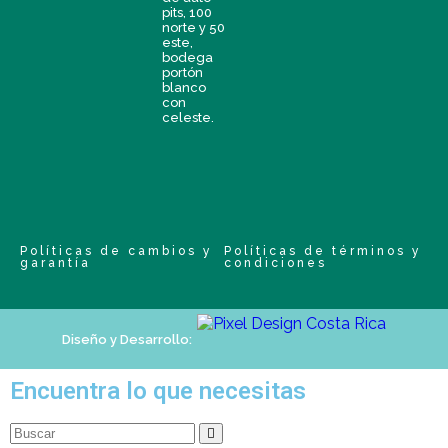
pits, 100
norte y 50
este,
bodega
portón
blanco
con
celeste.
Políticas de cambios y
Políticas de términos y
garantía
condiciones
Diseño y Desarrollo:
Encuentra lo que necesitas