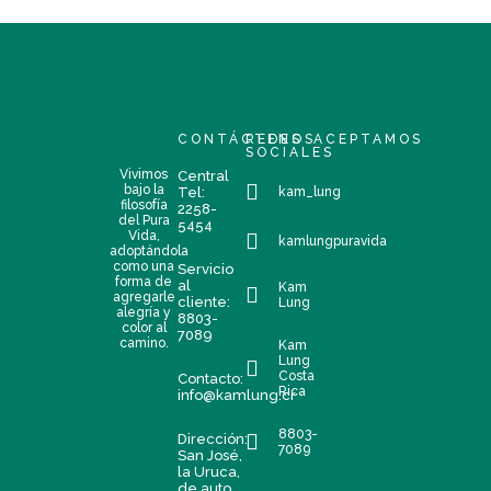
CONTÁCTENOS
REDES
ACEPTAMOS
SOCIALES
Vivimos
Central
bajo la
Tel:
kam_lung
filosofía
2258-
del Pura
5454
Vida,
kamlungpuravida
adoptándola
como una
Servicio
forma de
al
Kam
agregarle
cliente:
Lung
alegría y
8803-
color al
7089
camino.
Kam
Lung
Costa
Contacto:
Rica
info@kamlung.cr
8803-
Dirección:
7089
San José,
la Uruca,
de auto