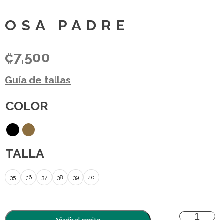
OSA PADRE
₡
7,500
Guía de tallas
COLOR
TALLA
35
36
37
38
39
40