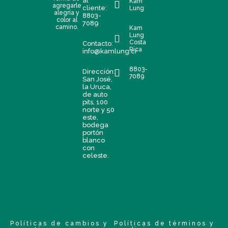
al
Kam
agregarle
cliente:
Lung
alegría y
8803-
color al
7089
camino.
Kam
Lung
Costa
Contacto:
Rica
info@kamlung.cr
8803-
Dirección:
7089
San José,
la Uruca,
de auto
pits, 100
norte y 50
este,
bodega
portón
blanco
con
celeste.
Políticas de cambios y
Políticas de términos y