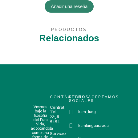
Añadir una reseña
PRODUCTOS
Relacionados
CONTÁCTENOS
REDES
ACEPTAMOS
SOCIALES
Vivimos
Central
bajo la
Tel:
kam_lung
filosofía
2258-
del Pura
5454
Vida,
kamlungpuravida
adoptándola
como una
Servicio
forma de