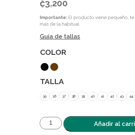
₡
3,200
Importante:
El producto viene pequeño, te
más de la habitual.
Guía de tallas
COLOR
TALLA
35
36
37
38
39
40
41
42
43
44
Añadir al carr