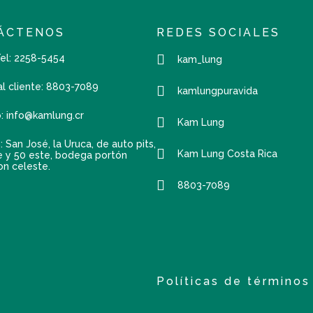
ÁCTENOS
REDES SOCIALES
Tel: 2258-5454
kam_lung
al cliente: 8803-7089
kamlungpuravida
: info@kamlung.cr
Kam Lung
: San José, la Uruca, de auto pits,
Kam Lung Costa Rica
e y 50 este, bodega portón
on celeste.
8803-7089
Políticas de términos