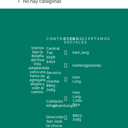
No hay categorías
CONTÁCTENOS
REDES
ACEPTAMOS
SOCIALES
Vivimos
Central
bajo la
Tel:
kam_lung
filosofía
2258-
del Pura
5454
Vida,
kamlungpuravida
adoptándola
como una
Servicio
forma de
al
Kam
agregarle
cliente:
Lung
alegría y
8803-
color al
7089
camino.
Kam
Lung
Costa
Contacto:
Rica
info@kamlung.cr
8803-
Dirección:
7089
San José,
la Uruca,